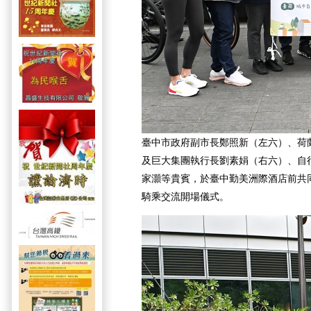
臺中市政府副市長鄭照新（左六）、荷
及巨大集團執行長劉素娟（右六）、自
家灝等貴賓，於臺中勤美洲際酒店前共
騎乘交流開場儀式。