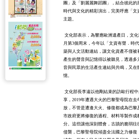
團」及「劉麗麗舞蹈團」，結合彼此的
時代與文化的精彩演出，完美呼應「文
主題。
文化部表示，為響應歐洲遺產日，文化
月第3個周末，今年以「文資有聲．時
築與人文活動連結，讓文化資產不僅被
產生的聲音與記憶得以被聽見，透過多
音與民眾的生活產生連結與共鳴，又在
憶。
文化部長李遠以他剛結束的訪歐行程中
享，2019年遭遇大火的巴黎聖母院在
放，不管是遭逢大火、修復都成為巴黎
市政府更將修復的過程、材料等製作成
分。這些讓他深刻體會，古蹟的脆弱往
侵襲，巴黎聖母院傾盡全法國之力修復