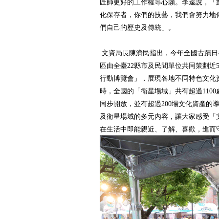
匠師更好的工作權等心願。李遠說，「
化保存者，你們的技藝，我們會努力地
們自己的歷史及傳統」。
文資局長陳濟民指出，今年全國古蹟日
區由全臺22縣市及民間單位共同策劃近
行動博覽會」，展現各地不同特色文化
時，全國的「衛星場域」共有超過110
同步開放，並有超過200場文化資產的
及衛星場域的多元內容，讓大家感受「
在生活中即能親近、了解、喜歡，進而