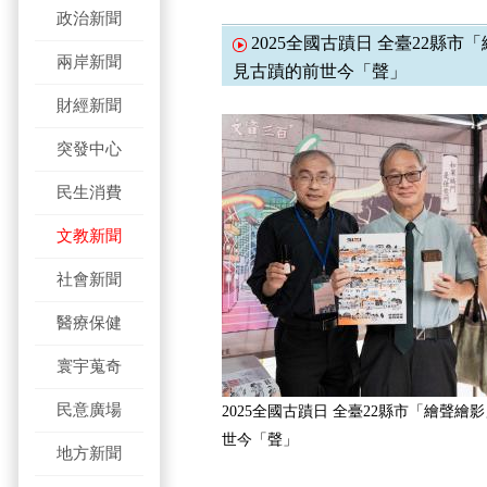
政治新聞
2025全國古蹟日 全臺22縣市
兩岸新聞
見古蹟的前世今「聲」
財經新聞
突發中心
民生消費
文教新聞
社會新聞
醫療保健
寰宇蒐奇
民意廣場
2025全國古蹟日 全臺22縣市「繪聲繪
世今「聲」
地方新聞