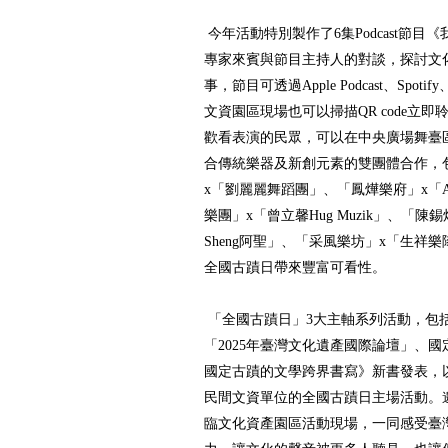
今年活動特別製作了6集Podcast節
專家來賓與節目主持人的對談，探討文
事，節目可透過Apple Podcast、Spoti
文資園區現場也可以掃描QR code立
歡看表演的民眾，可以在中央廣場舞臺
合傳統樂器及新創元素的雙團體合作，
x「劉麗麗舞蹈團」、「鳳燁樂府」x「A
樂團」x「曾立馨Hug Muzik」、「陳
Sheng阿聖」、「采風樂坊」x「生祥
全國古蹟日帶來豐富可看性。
「全國古蹟日」3大主軸系列活動，包
「2025年臺灣文化遺產國際論壇」、國
國定古蹟的文學跨界書寫》新書發表，以
民間文資單位的全國古蹟日主場活動。邀
臨文化資產園區活動現場，一同感受臺