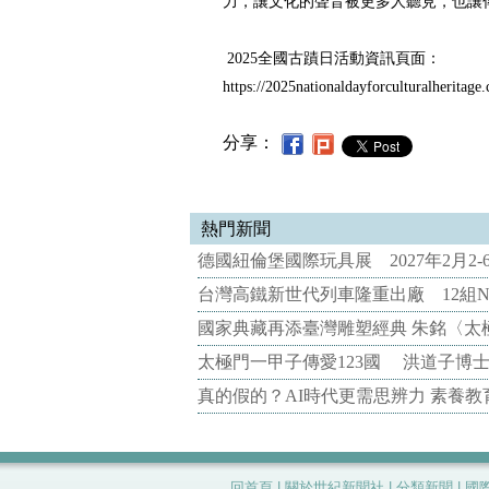
力，讓文化的聲音被更多人聽見，也讓
2025全國古蹟日活動資訊頁面：
https://2025nationaldayforculturalheritage
分享：
熱門新聞
德國紐倫堡國際玩具展 2027年2月2
台灣高鐵新世代列車隆重出廠 12組N
國家典藏再添臺灣雕塑經典 朱銘〈太
太極門一甲子傳愛123國 洪道子博
真的假的？AI時代更需思辨力 素養
回首頁
|
關於世紀新聞社
|
分類新聞
|
國