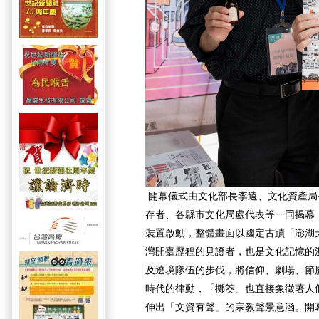
開幕儀式由文化部長李遠、文化資產局
存者、各縣市文化局處代表等一同揭幕
裝置啟動，整體畫面以國定古蹟「澎湖
灣開臺歷程的見證者，也是文化記憶的
及遶境隊伍的步伐，將信仰、劇場、節
時代的律動，「擲筊」也直接象徵著人
伸出「文資有聲」的宗教聲景意涵。開