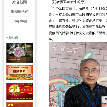
綜合新聞
【記者張玉泰/台中報導】
「2025全國古蹟日」活動今（20）日
洪園博物館
幕，串聯全臺22縣市及民間單位共同策
會」，還有多元類型的文資創意市集，
邱彰專欄
展演節目與體驗活動，從傳藝手作坊到
慶氛圍的體驗中聆聽文化資產的「聲音
贊助商
事。