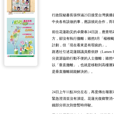
行政院秘書長張惇涵23日接受台灣廣播
中央各有該做的事，應該彼此合作，而
前往花蓮勘災的卓榮泰24日說，應查明
方，卻沒有執行撤離；雖然8月「楊柳
計劃，但「現在看來是有瑕疵的」。
路透社引述花蓮縣議員蔡依靜（Lamen 
分資源協助行動不便的人士撤離；雖然
以「垂直撤離」，也就是移動到高樓層
是垂直撤離就能解決的」。
24日上午11點30分左右，再度傳出堰
緊急澄清並沒有潰堤。花蓮光復鄉警消
鐵部分班次則曾暫時停駛。