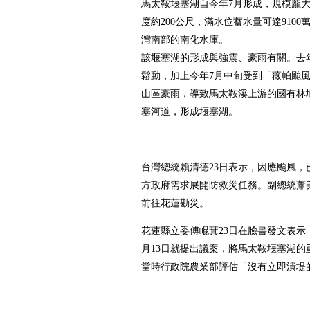
馬太鞍堰塞湖自今年7月形成，規模龐大
度約200公尺，滿水位蓄水量可達910
灣南部的南化水庫。
該堰塞湖的形成與強震、豪雨有關。去年
鬆動，加上今年7月中旬受到「薇帕颱
山區豪雨，導致馬太鞍溪上游的國有林
塞河道，形成堰塞湖。
台灣總統賴清德23日表示，因應颱風，
方政府需求展開防救災任務。副總統蕭美
前往花蓮勘災。
花蓮縣立委傅崐萁23日在臉書發文表示
月13日就提出議案，將馬太鞍堰塞湖的
當時行政院農業部評估「沒有立即潰堤