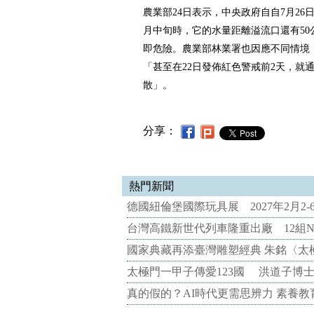
農業部24日表示，中央政府自自7月26
月中旬時，它的水量距離溢流口還有50
即危險。農業部林業署也因應不同情境
「甚至在22日發佈紅色警戒前2天，就
散」。
分享：
熱門新聞
德國紐倫堡國際玩具展 2027年2月2
台灣高鐵新世代列車隆重出廠 12組N
國家典藏再添臺灣雕塑經典 朱銘〈太
太極門一甲子傳愛123國 洪道子博
真的假的？AI時代更需思辨力 素養