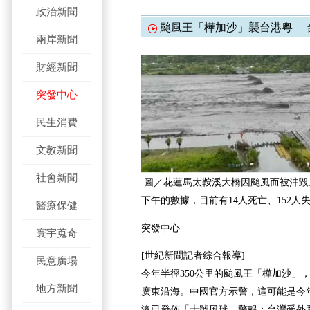
政治新聞
颱風王「樺加沙」襲台港粵 台
兩岸新聞
財經新聞
突發中心
民生消費
文教新聞
社會新聞
圖／花蓮馬太鞍溪大橋因颱風而被沖毀。
下午的數據，目前有14人死亡、152人
醫療保健
突發中心
寰宇蒐奇
[世紀新聞記者綜合報導]
民意廣場
今年半徑350公里的颱風王「樺加沙」，
地方新聞
廣東沿海。中國官方示警，這可能是今
澳已發佈「十號風球」警報；台灣受外