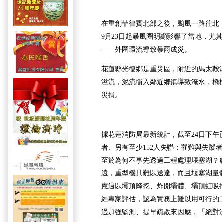
在重創菲律賓北部之後，颱風一路往北
9月23日起暴風圈明顯影響了當地，尤
——外圍環流導致暴雨成災。
花蓮縣光復鄉是重災區，附近的馬太鞍溪
溢流，泥流衝入鄰近鄉鎮導致淹水，橋
災損。
據花蓮消防局最新統計，截至24日下午
者、另有至少152人失聯；罹難與失蹤
至於為何不事先透過工程處理堰塞湖？
遠，重型機具難以送達，而且堰塞湖量
慮過以壩頂降挖、炸開壩體、壩頂虹吸
經專家評估，認為實務上難以用可行的
過加強監測、提早疏散來因應，「絕對