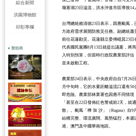
綜合新聞
堰塞湖23日溢流，洪水沖進市區導致1
洪園博物館
台灣總統賴清德23日表示，因應颱風，
邱彰專欄
方政府需求展開防救災任務。副總統蕭美
前往花蓮勘災。花蓮縣立委傅崐萁23日
代表國民黨團8月13日就提出議案，將
贊助商
入特別預算，但當時行政院農業部評估
並未啟動工程。
農業部24日表示，中央政府自自7月26
月中旬時，它的水量距離溢流口還有50
即危險。農業部林業署也因應不同情境
「甚至在22日發佈紅色警戒前2天，就
散」。颱風「樺 加 沙」（Ragasa）
結構完整、環流廣闊、風勢猛烈，本週
港、澳門及中國華南地區。