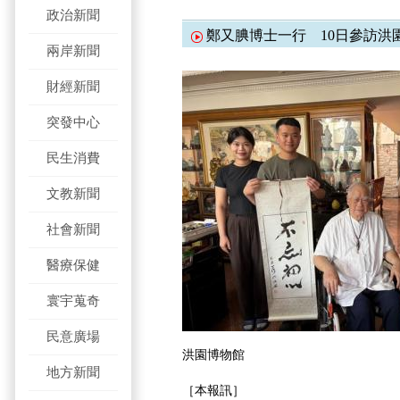
政治新聞
鄭又腆博士一行 10日參訪洪
兩岸新聞
財經新聞
突發中心
民生消費
文教新聞
社會新聞
醫療保健
寰宇蒐奇
民意廣場
洪園博物館
地方新聞
［本報訊］