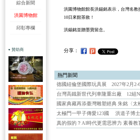
綜合新聞
洪園博物館館長洪錫銘表示，
台灣名教
洪園博物館
10日來館茶敘！
邱彰專欄
洪錫銘並贈墨寶留念。
贊助商
分享：
熱門新聞
德國紐倫堡國際玩具展 2027年2月2
台灣高鐵新世代列車隆重出廠 12組N
國家典藏再添臺灣雕塑經典 朱銘〈太
太極門一甲子傳愛123國 洪道子博
真的假的？AI時代更需思辨力 素養