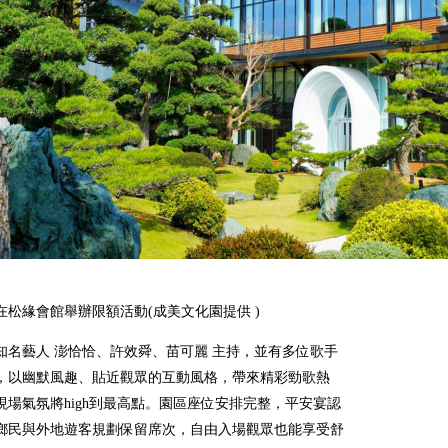
在松緣會館舉辦限額活動(成美文化園提供
)
知名藝人 澎恰恰、許效舜、苗可麗 主持，並有多位歌手
，以幽默風趣、貼近觀眾的互動風格，帶來精彩勁歌熱
現場氣氛將high到最高點。園區座位安排完整，平安宴認
鄉民與外地遊客規劃保留席次，自由入場觀眾也能享受舒