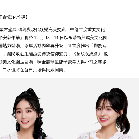
玉泰/彰化報導】
歲末盛典 傳統與現代娛樂完美交織，中部年度重要文化
安家年華」將於 12 月 13、14 日以永靖街與成美文化園
場熱力登場。今年活動內容再升級，除首度推出「擲筊迎
」，讓民眾近距離感受傳統信仰魅力，《超級夜總會》 也
成美文化園區登場，味全龍球星陳子豪等人與小龍女李多
、口水也將在首日到場與民眾同樂。