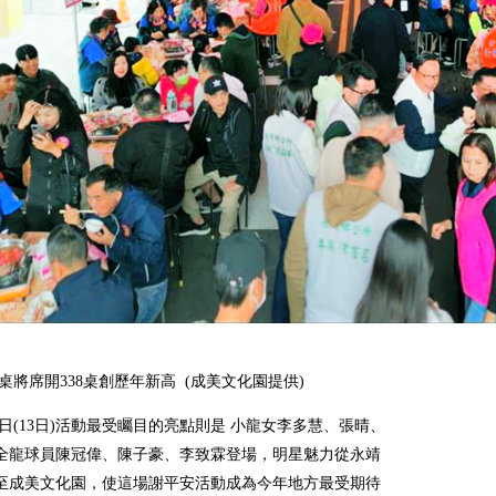
桌將席開338桌創歷年新高 (
成美文化園提供)
日(13日)活動最受矚目的亮點則是 小龍女李多慧、張晴、
全龍球員陳冠偉、陳子豪、李致霖登場，明星魅力從永靖
至成美文化園，使這場謝平安活動成為今年地方最受期待