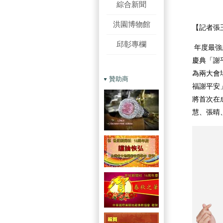
綜合新聞
洪園博物館
【記者張
邱彰專欄
年度最強
慶典「謝平
為兩大會
贊助商
福謝平安
將首次在
慧、張晴