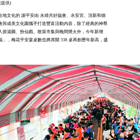
龍提供)
在地文化的 謝平安由 永靖共好協會、永安宮、頂新和德
會與成美文化園攜手打造豐富活動內容，除了經典的神尊
人搓湯圓、扮仙戲、散策市集與晚間煙火外，今年新增
福」，梅花平安宴桌數也將席開 338 桌再創歷年新高，盛