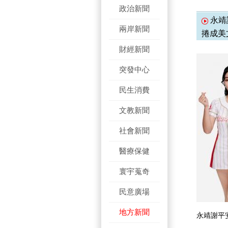
政治新聞
永靖
兩岸新聞
捲成美
財經新聞
突發中心
民生消費
文教新聞
社會新聞
醫療保健
寰宇蒐奇
民意廣場
地方新聞
永靖謝平