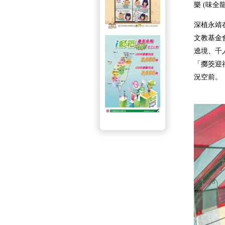
樂 (味全
深植永靖
文教基金
遶境、千
「擲筊迎
況空前。