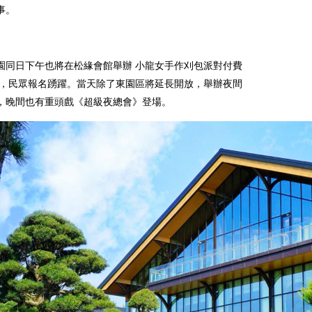
事。
園同日下午也將在松緣會館舉辦 小龍女手作刈包派對付費
 ，民眾報名踴躍。當天除了東園區將延長開放，舉辦夜間
，晚間也有重頭戲《超級夜總會》登場。