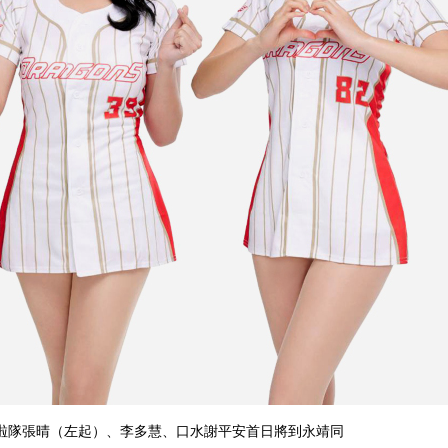
啦隊張晴（左起）、李多慧、口水謝平安首日將到永靖同