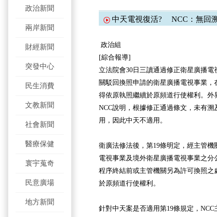
政治新聞
中天電視復活? NCC：無回
兩岸新聞
政治組
財經新聞
[綜合報導]
突發中心
立法院會30日三讀通過修正衛星廣播電
關駁回換照申請的衛星廣播電視事業，
民生消費
得依原執照繼續於原頻道行使權利。外
文教新聞
NCC說明，根據修正通過條文，未有溯
用，因此中天不適用。
社會新聞
醫療保健
衛廣法修法後，第19條明定，經主管機
電視事業及境外衛星廣播電視事業之分
寰宇蒐奇
程序終結前或主管機關另為許可換照之
民意廣場
於原頻道行使權利。
地方新聞
針對中天案是否適用第19條規定，NC