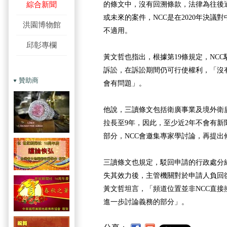
綜合新聞
的條文中，沒有回溯條款，法律為往後
或未來的案件，NCC是在2020年決議
洪園博物館
不適用。
邱彰專欄
黃文哲也指出，根據第19條規定，NC
訴訟，在訴訟期間仍可行使權利，「沒
贊助商
會有問題」。
他說，三讀條文包括衛廣事業及境外衛
拉長至9年，因此，至少近2年不會有新
部分，NCC會邀集專家學討論，再提出
三讀條文也規定，駁回申請的行政處分
失其效力後，主管機關對於申請人負回
黃文哲坦言，「頻道位置並非NCC直接
進一步討論義務的部分」。