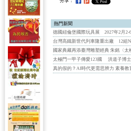
分享：
熱門新聞
德國紐倫堡國際玩具展 2027年2月2
台灣高鐵新世代列車隆重出廠 12組N
國家典藏再添臺灣雕塑經典 朱銘〈太
太極門一甲子傳愛123國 洪道子博
真的假的？AI時代更需思辨力 素養