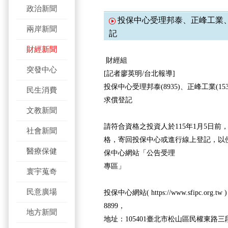
政治新聞
投保中心受理邦泰、正峰工業
兩岸新聞
記
財經新聞
財經組
突發中心
[記者廖英明/台北報導]
投保中心受理邦泰(8935)、正峰工業(153
民生消費
求償登記
文教新聞
請符合資格之投資人於115年1月5日前
社會新聞
格，寄回投保中心或進行線上登記，以
醫療保健
保中心網站「公告受理
專區」
寰宇蒐奇
民意廣場
投保中心網站( https://www.sfipc.org.
8899，
地方新聞
地址：105401臺北市松山區民權東路三段