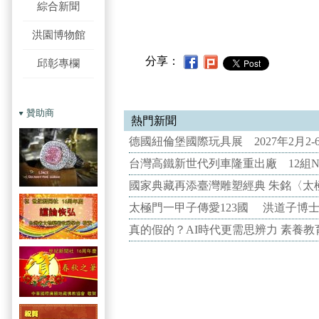
綜合新聞
洪園博物館
分享：
邱彰專欄
贊助商
熱門新聞
德國紐倫堡國際玩具展 2027年2月2
台灣高鐵新世代列車隆重出廠 12組N
國家典藏再添臺灣雕塑經典 朱銘〈太
太極門一甲子傳愛123國 洪道子博
真的假的？AI時代更需思辨力 素養